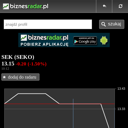
SEK (SEKO)
13.15
-0.20
(-1.50%)
10:12
dodaj do radaru
13.43
13.33