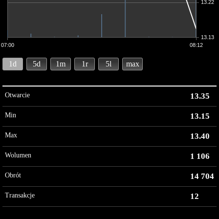
13.22
13.13
07:00
08:12
1d
5d
1m
1r
5l
max
Otwarcie
13.35
Min
13.15
Max
13.40
Wolumen
1 106
Obrót
14 704
Transakcje
12