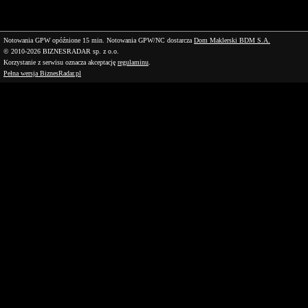
Notowania GPW opóźnione 15 min.
Notowania GPW/NC dostarcza
Dom Maklerski BDM S.A.
© 2010-2026 BIZNESRADAR sp. z o.o.
Korzystanie z serwisu oznacza akceptację
regulaminu
.
Pełna wersja BiznesRadar.pl