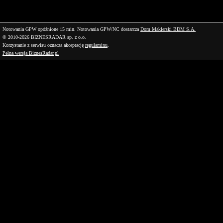
Notowania GPW opóźnione 15 min.
Notowania GPW/NC dostarcza
Dom Maklerski BDM S.A.
© 2010-2026 BIZNESRADAR sp. z o.o.
Korzystanie z serwisu oznacza akceptację
regulaminu
.
Pełna wersja BiznesRadar.pl