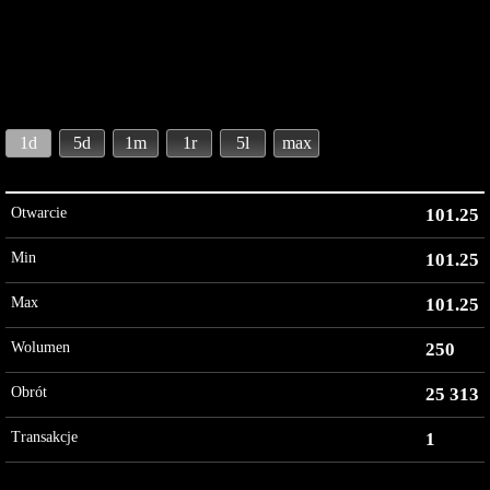
1d
5d
1m
1r
5l
max
Otwarcie
101.25
Min
101.25
Max
101.25
Wolumen
250
Obrót
25 313
Transakcje
1