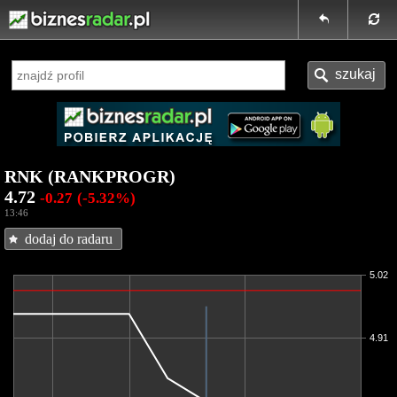
RNK (RANKPROGR)
4.72
-0.27
(-5.32%)
13:46
dodaj do radaru
5.02
4.91