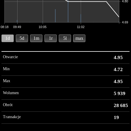
4.80
4.69
08:18
09:49
10:05
11:02
1d
5d
1m
1r
5l
max
Otwarcie
4.95
Min
4.72
Max
4.95
Wolumen
5 939
Obrót
28 685
Transakcje
19