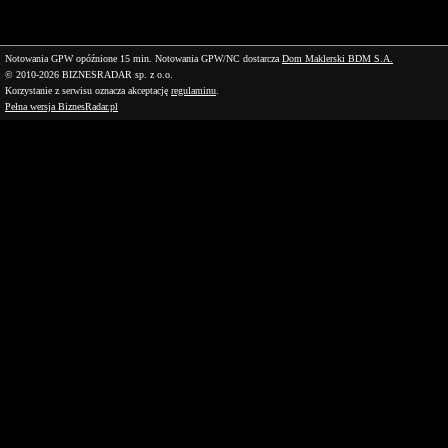
Notowania GPW opóźnione 15 min.
Notowania GPW/NC dostarcza
Dom Maklerski BDM S.A.
© 2010-2026 BIZNESRADAR sp. z o.o.
Korzystanie z serwisu oznacza akceptację
regulaminu
.
Pełna wersja BiznesRadar.pl