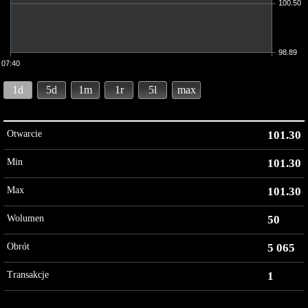
100.50
98.89
07:40
1d
5d
1m
1r
5l
max
Otwarcie
101.30
Min
101.30
Max
101.30
Wolumen
50
Obrót
5 065
Transakcje
1