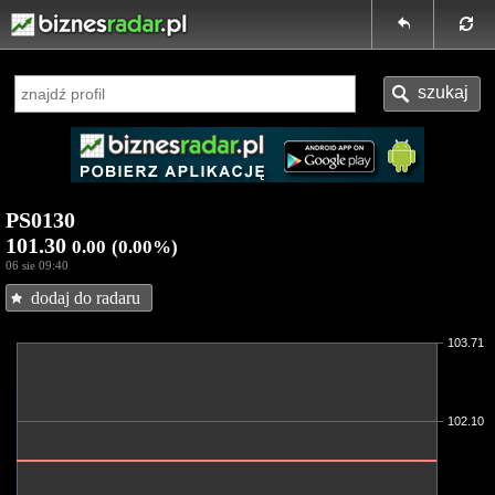
PS0130
101.30
0.00
(0.00%)
06 sie 09:40
dodaj do radaru
103.71
102.10