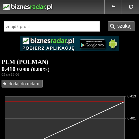
PLM (POLMAN)
0.410
0.000
(0.00%)
05 sie 16:06
dodaj do radaru
0.413
0.401