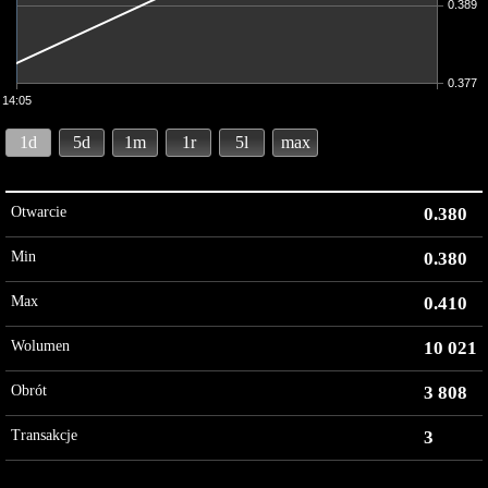
0.389
0.377
14:05
1d
5d
1m
1r
5l
max
Otwarcie
0.380
Min
0.380
Max
0.410
Wolumen
10 021
Obrót
3 808
Transakcje
3