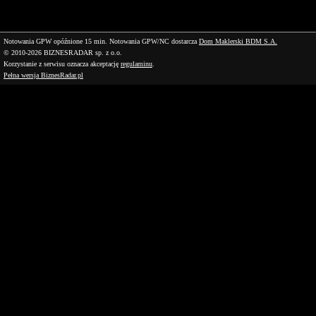
Notowania GPW opóźnione 15 min.
Notowania GPW/NC dostarcza
Dom Maklerski BDM S.A.
© 2010-2026 BIZNESRADAR sp. z o.o.
Korzystanie z serwisu oznacza akceptację
regulaminu
.
Pełna wersja BiznesRadar.pl