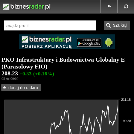
PKO Infrastruktury i Budownictwa Globalny E
(Parasolowy FIO)
208.23
+0.33
(+0.16%)
05 sie 00:00
dodaj do radaru
211.18
199.38