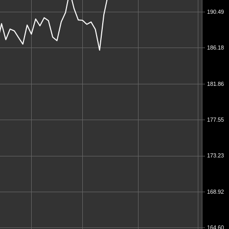
190.49
186.18
181.86
177.55
173.23
168.92
164.60