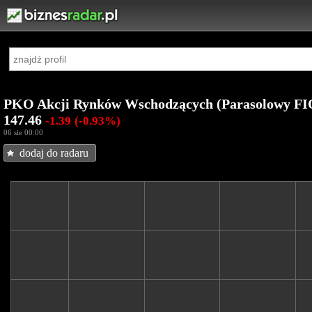
PKO Akcji Rynków Wschodzących (Parasolowy FI
147.46
-1.39
(-0.93%)
06 sie 00:00
dodaj do radaru