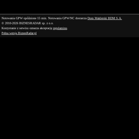
Notowania GPW opóźnione 15 min.
Notowania GPW/NC dostarcza
Dom Maklerski BDM S.A.
© 2010-2026 BIZNESRADAR sp. z o.o.
Korzystanie z serwisu oznacza akceptację
regulaminu
.
Pełna wersja BiznesRadar.pl