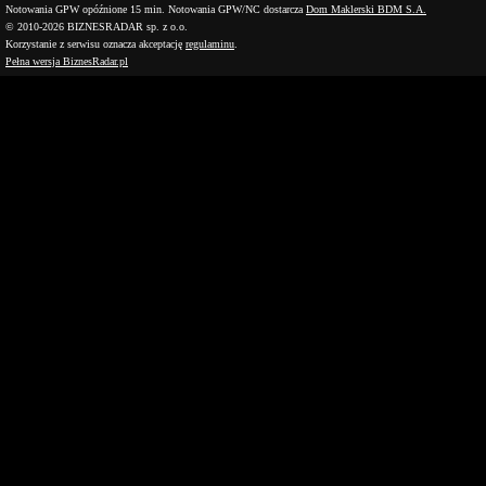
Notowania GPW opóźnione 15 min.
Notowania GPW/NC dostarcza
Dom Maklerski BDM S.A.
© 2010-2026 BIZNESRADAR sp. z o.o.
Korzystanie z serwisu oznacza akceptację
regulaminu
.
Pełna wersja BiznesRadar.pl