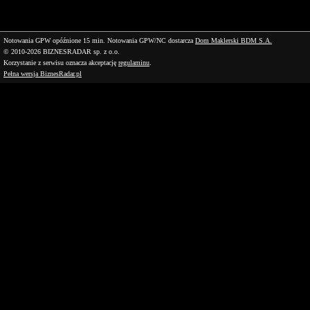
Notowania GPW opóźnione 15 min.
Notowania GPW/NC dostarcza
Dom Maklerski BDM S.A.
© 2010-2026 BIZNESRADAR sp. z o.o.
Korzystanie z serwisu oznacza akceptację
regulaminu
.
Pełna wersja BiznesRadar.pl