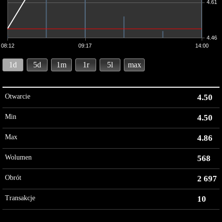
4.61
4.46
08:12
09:17
14:00
1d
5d
1m
1r
5l
max
Otwarcie
4.50
Min
4.50
Max
4.86
Wolumen
568
Obrót
2 697
Transakcje
10