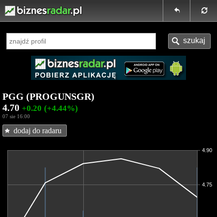
PGG (PROGUNSGR)
4.70
+0.20
(+4.44%)
07 sie 16:00
dodaj do radaru
4.90
4.75