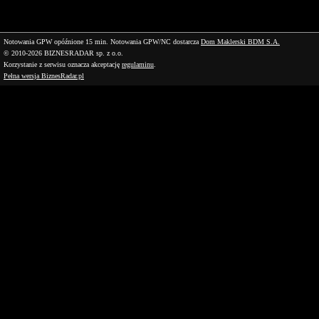
Notowania GPW opóźnione 15 min.
Notowania GPW/NC dostarcza
Dom Maklerski BDM S.A.
© 2010-2026 BIZNESRADAR sp. z o.o.
Korzystanie z serwisu oznacza akceptację
regulaminu
.
Pełna wersja BiznesRadar.pl