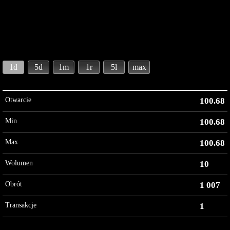
1d
5d
1m
1r
5l
max
Otwarcie
100.68
Min
100.68
Max
100.68
Wolumen
10
Obrót
1 007
Transakcje
1