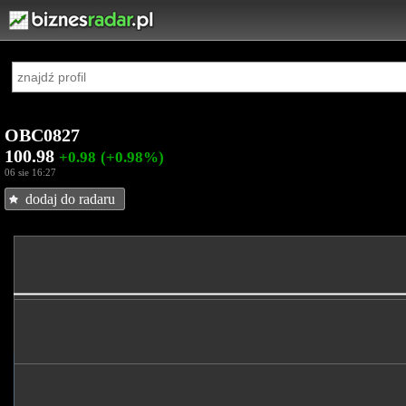
OBC0827
100.98
+0.98
(+0.98%)
06 sie 16:27
dodaj do radaru