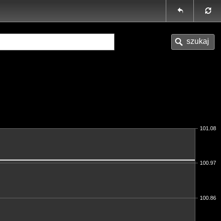
101.08
100.97
100.86