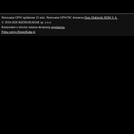
Notowania GPW opóźnione 15 min.
Notowania GPW/NC dostarcza
Dom Maklerski BDM S.A.
© 2010-2026 BIZNESRADAR sp. z o.o.
Korzystanie z serwisu oznacza akceptację
regulaminu
.
Pełna wersja BiznesRadar.pl