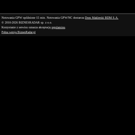
Notowania GPW opóźnione 15 min.
Notowania GPW/NC dostarcza
Dom Maklerski BDM S.A.
© 2010-2026 BIZNESRADAR sp. z o.o.
Korzystanie z serwisu oznacza akceptację
regulaminu
.
Pełna wersja BiznesRadar.pl