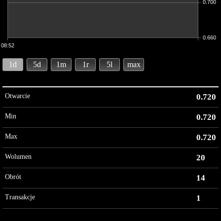
0.700
0.660
08:52
1d
5d
1m
1r
5l
max
Otwarcie
0.720
Min
0.720
Max
0.720
Wolumen
20
Obrót
14
Transakcje
1