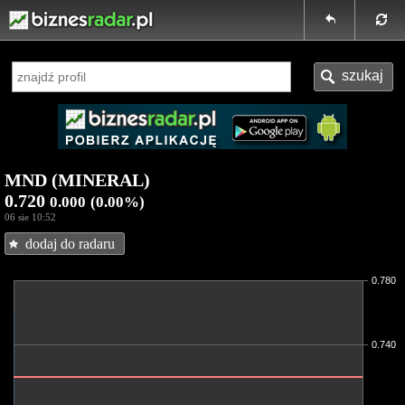
MND (MINERAL)
0.720
0.000
(0.00%)
06 sie 10:52
dodaj do radaru
0.780
0.740