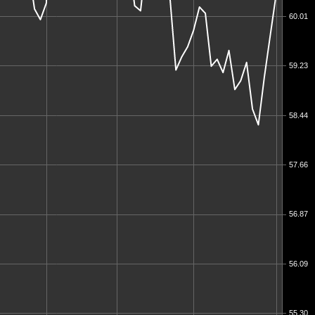
60.01
59.23
58.44
57.66
56.87
56.09
55.30