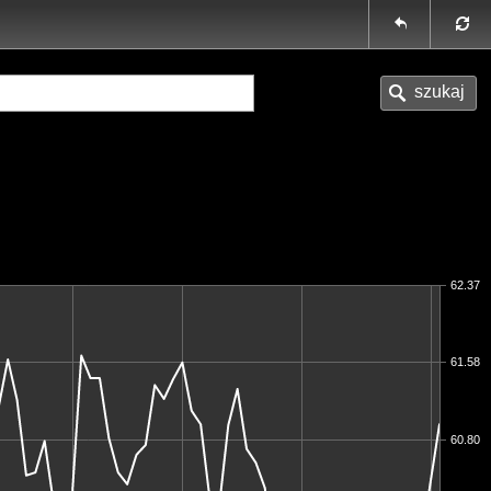
62.37
61.58
60.80