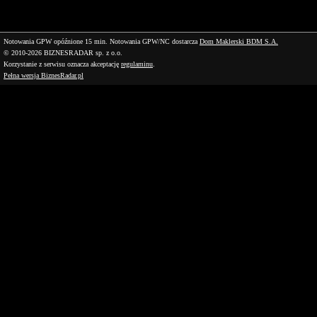
Notowania GPW opóźnione 15 min.
Notowania GPW/NC dostarcza
Dom Maklerski BDM S.A.
© 2010-2026 BIZNESRADAR sp. z o.o.
Korzystanie z serwisu oznacza akceptację
regulaminu
.
Pełna wersja BiznesRadar.pl