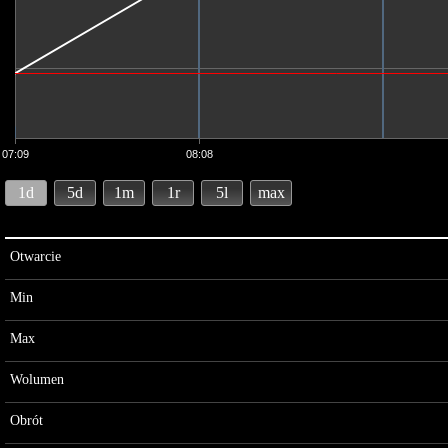
07:09
08:08
1d
5d
1m
1r
5l
max
Otwarcie
Min
Max
Wolumen
Obrót