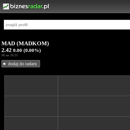
MAD (MADKOM)
2.42
0.00
(0.00%)
06 sie 16:31
dodaj do radaru