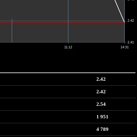
2.42
2.41
11:12
14:31
2.42
2.42
2.54
1 951
4 789