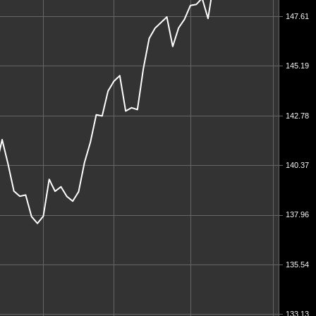
147.61
145.19
142.78
140.37
137.96
135.54
133.13