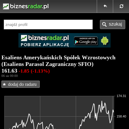
Esaliens Amerykańskich Spółek Wzrostowych
(Esaliens Parasol Zagraniczny SFIO)
161.63
-1.85
(-1.13%)
06 sie 00:00
dodaj do radaru
174.31
158.40