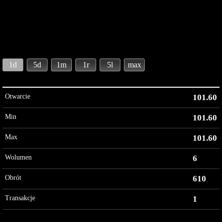
1d
5d
1m
1r
5l
max
Otwarcie
101.60
Min
101.60
Max
101.60
Wolumen
6
Obrót
610
Transakcje
1