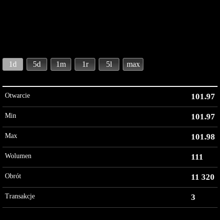
1d
5d
1m
1r
5l
max
Otwarcie
101.97
Min
101.97
Max
101.98
Wolumen
111
Obrót
11 320
Transakcje
3