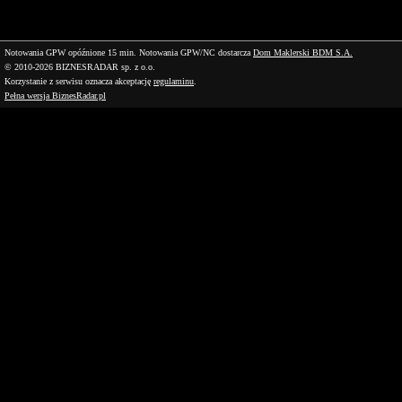
Notowania GPW opóźnione 15 min.
Notowania GPW/NC dostarcza
Dom Maklerski BDM S.A.
© 2010-2026 BIZNESRADAR sp. z o.o.
Korzystanie z serwisu oznacza akceptację
regulaminu
.
Pełna wersja BiznesRadar.pl