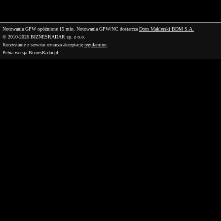
Notowania GPW opóźnione 15 min.
Notowania GPW/NC dostarcza
Dom Maklerski BDM S.A.
© 2010-2026 BIZNESRADAR sp. z o.o.
Korzystanie z serwisu oznacza akceptację
regulaminu
.
Pełna wersja BiznesRadar.pl