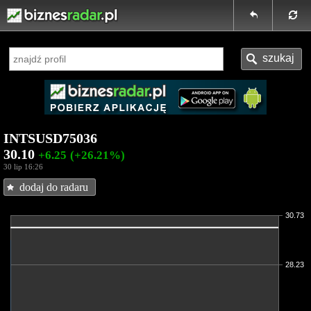
INTSUSD75036
30.10
+6.25
(+26.21%)
30 lip 16:26
dodaj do radaru
30.73
28.23