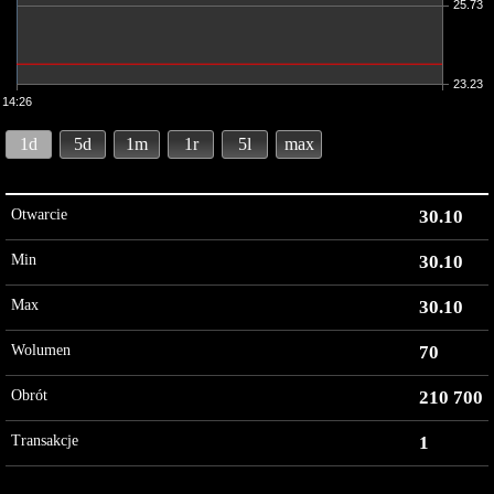
25.73
23.23
14:26
1d
5d
1m
1r
5l
max
Otwarcie
30.10
Min
30.10
Max
30.10
Wolumen
70
Obrót
210 700
Transakcje
1