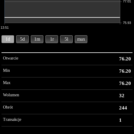
77.01
75.93
13:51
1d
5d
1m
1r
5l
max
Otwarcie
76.20
Min
76.20
Max
76.20
Wolumen
32
Obrót
244
Transakcje
1