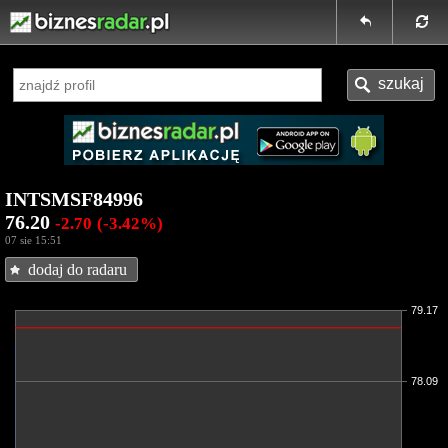
INTSMSF84996
76.20
-2.70
(-3.42%)
07 sie 15:51
dodaj do radaru
79.17
78.09