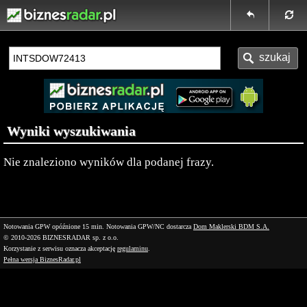
Wyniki wyszukiwania
Nie znaleziono wyników dla podanej frazy.
Notowania GPW opóźnione 15 min.
Notowania GPW/NC dostarcza
Dom Maklerski BDM S.A.
© 2010-2026 BIZNESRADAR sp. z o.o.
Korzystanie z serwisu oznacza akceptację
regulaminu
.
Pełna wersja BiznesRadar.pl