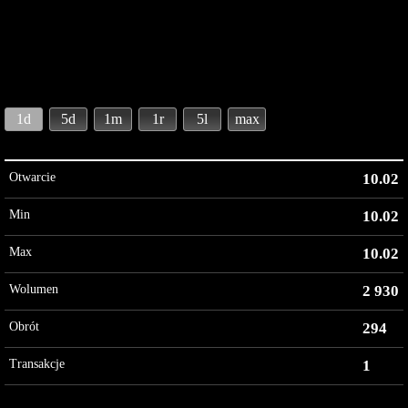
1d
5d
1m
1r
5l
max
Otwarcie
10.02
Min
10.02
Max
10.02
Wolumen
2 930
Obrót
294
Transakcje
1