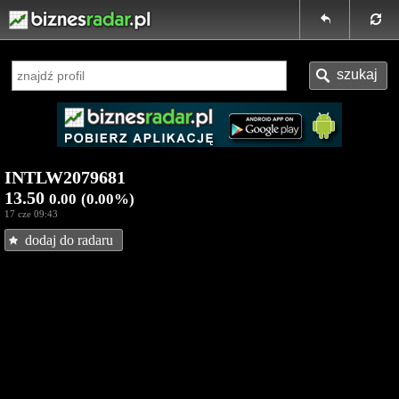
INTLW2079681
13.50
0.00
(0.00%)
17 cze 09:43
dodaj do radaru