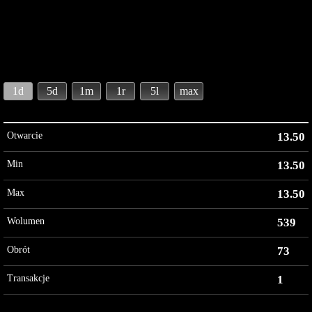
1d
5d
1m
1r
5l
max
Otwarcie
13.50
Min
13.50
Max
13.50
Wolumen
539
Obrót
73
Transakcje
1