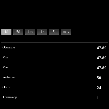
1d
5d
1m
1r
5l
max
Otwarcie
47.80
Min
47.80
Max
47.80
Wolumen
50
Obrót
24
Transakcje
1