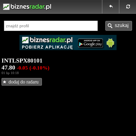
INTLSPX80101
47.80
-0.05
(-0.10%)
01 lip 10:18
dodaj do radaru