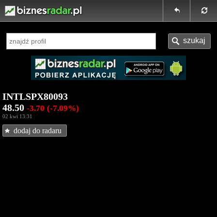
INTLSPX80093
48.50
-3.70
(-7.09%)
02 kwi 13:31
dodaj do radaru