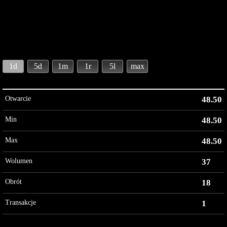
1d
5d
1m
1r
5l
max
Otwarcie
48.50
Min
48.50
Max
48.50
Wolumen
37
Obrót
18
Transakcje
1