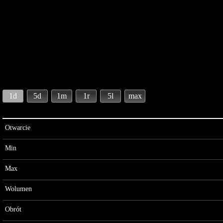
1d
5d
1m
1r
5l
max
Otwarcie
Min
Max
Wolumen
Obrót