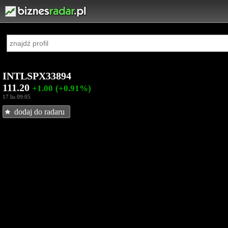
INTLSPX33894
111.20
+1.00
(+0.91%)
17 lis 09:05
dodaj do radaru