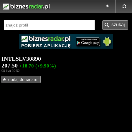
INTLSLV30890
207.50
+18.70
(+9.90%)
08 kwi 09:52
dodaj do radaru