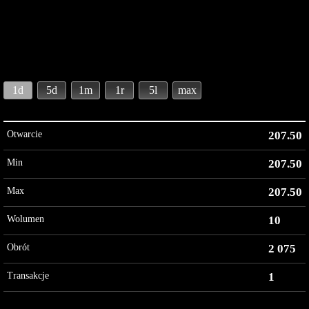
1d
5d
1m
1r
5l
max
Otwarcie
207.50
Min
207.50
Max
207.50
Wolumen
10
Obrót
2 075
Transakcje
1