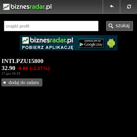
INTLPZU15800
32.90
-0.80
(-2.37%)
17 gru 16:19
dodaj do radaru