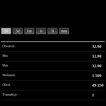
1d
5d
1m
1r
5l
max
Otwarcie
32.90
Min
32.90
Max
32.90
Wolumen
1 500
Obrót
49 350
Transakcje
1