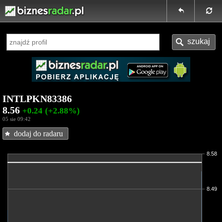
INTLPKN83386
8.56
+0.24
(+2.88%)
05 sie 09:42
dodaj do radaru
8.58
8.49