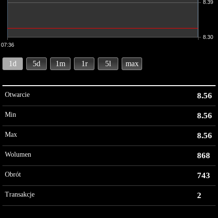
8.39
8.30
07:36
1d
5d
1m
1r
5l
max
Otwarcie
8.56
Min
8.56
Max
8.56
Wolumen
868
Obrót
743
Transakcje
2