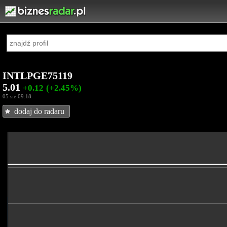
INTLPGE75119
5.01
+0.12
(+2.45%)
05 sie 09:18
dodaj do radaru