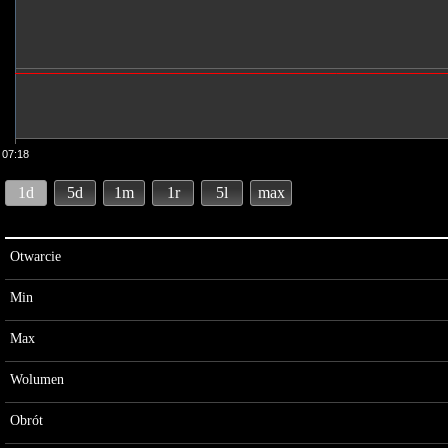
07:18
1d
5d
1m
1r
5l
max
Otwarcie
Min
Max
Wolumen
Obrót