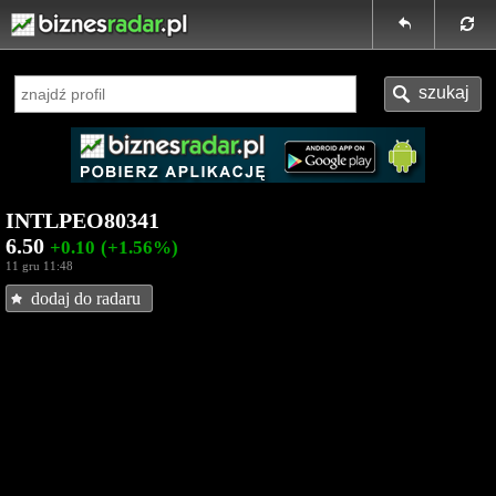
INTLPEO80341
6.50
+0.10
(+1.56%)
11 gru 11:48
dodaj do radaru