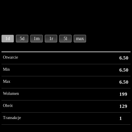
1d
5d
1m
1r
5l
max
Otwarcie
6.50
Min
6.50
Max
6.50
Wolumen
199
Obrót
129
Transakcje
1