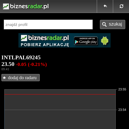
INTLPAL69245
23.50
-0.05
(-0.21%)
09:41
dodaj do radaru
23.55
23.54