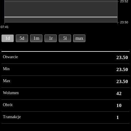
23.52
23.50
07:41
1d
5d
1m
1r
5l
max
Otwarcie
23.50
Min
23.50
Max
23.50
Wolumen
42
Obrót
10
Transakcje
1