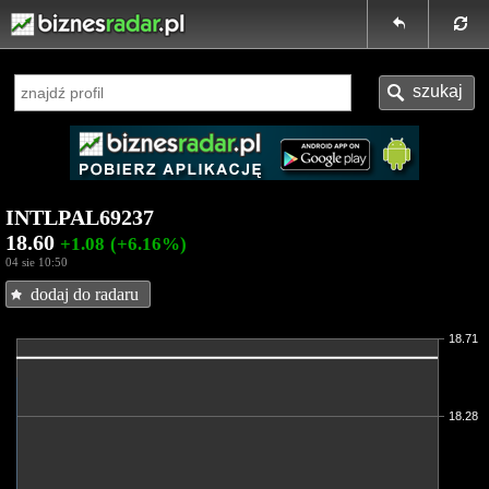
INTLPAL69237
18.60
+1.08
(+6.16%)
04 sie 10:50
dodaj do radaru
18.71
18.28