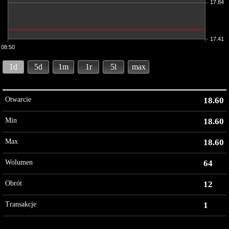
17.84
17.41
08:50
1d
5d
1m
1r
5l
max
Otwarcie
18.60
Min
18.60
Max
18.60
Wolumen
64
Obrót
12
Transakcje
1