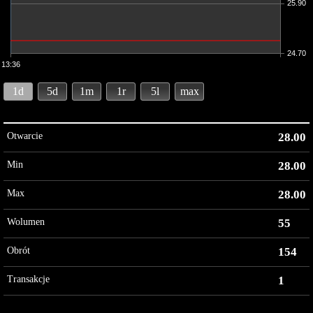
25.90
24.70
13:36
1d
5d
1m
1r
5l
max
Otwarcie
28.00
Min
28.00
Max
28.00
Wolumen
55
Obrót
154
Transakcje
1