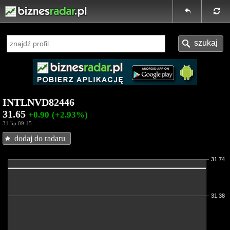
INTLNVD82446
31.65
+0.90
(+2.93%)
31 lip 09:15
dodaj do radaru
31.74
31.38