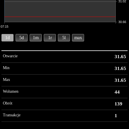
31.02
30.66
07:15
1d
5d
1m
1r
5l
max
Otwarcie
31.65
Min
31.65
Max
31.65
Wolumen
44
Obrót
139
Transakcje
1