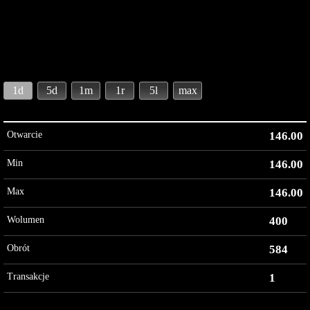
1d
5d
1m
1r
5l
max
Otwarcie
146.00
Min
146.00
Max
146.00
Wolumen
400
Obrót
584
Transakcje
1