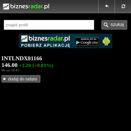
INTLNDX81166
146.00
+1.20
(+0.83%)
06 cze 16:45
dodaj do radaru