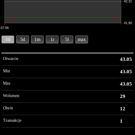
42.31
41.90
07:06
1d
5d
1m
1r
5l
max
Otwarcie
43.05
Min
43.05
Max
43.05
Wolumen
29
Obrót
12
Transakcje
1