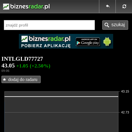
INTLGLD77727
43.05
+1.05
(+2.50%)
09:06
dodaj do radaru
43.15
42.73